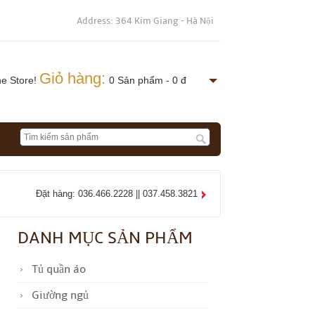
Address: 364 Kim Giang - Hà Nội
Giỏ hàng:
ne Store!
0 Sản phẩm - 0 đ
Đặt hàng: 036.466.2228 || 037.458.3821
DANH MỤC SẢN PHẨM
Tủ quần áo
Giường ngủ