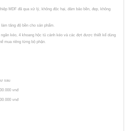
ghiệp MDF đã qua xử lý, không độc hại, đảm bảo bền, đẹp, không
 làm tăng độ bền cho sản phẩm.
 3 ngăn kéo, 4 khoang hộc tủ cánh kéo và các đợt được thiết kế dùng
thể mua riêng từng bộ phận.
hư sau
000.000 vnđ
000.000 vnđ