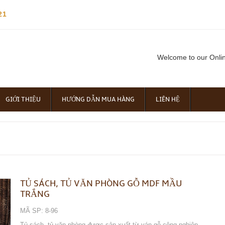
21
Welcome to our Onli
GIỚI THIỆU
HƯỚNG DẪN MUA HÀNG
LIÊN HỆ
TỦ SÁCH, TỦ VĂN PHÒNG GỖ MDF MẦU
TRẮNG
MÃ SP: 8-96
Tủ sách, tủ văn phòng được sản xuất từ ván gỗ công nghiệp