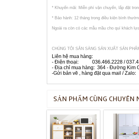
* Khuyến mãi: Miễn phí vận chuyển, lắp đặt tron
* Bảo hành: 12 tháng trong điều kiện bình thườ
Ngoài ra còn có các mẫu mầu cho quí khách lự
CHÚNG TÔI SẴN SÀNG SẢN XUẤT SẢN PHẨ
Liên hệ mua hàng:
- Điện thoại: 036.466.2228 / 037.4
- Địa chỉ mua hàng: 364 - Đường Kim G
-Gửi bản vẽ , hàng đặt qua mail / Zalo:
SẢN PHẨM CÙNG CHUYÊN 