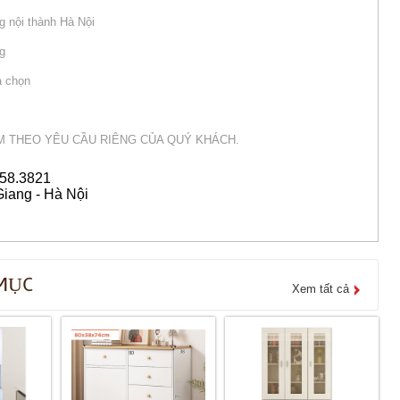
g nội thành Hà Nội
ng
a chọn
M THEO YÊU CẦU RIÊNG CỦA QUÝ KHÁCH.
58.3821
iang - Hà Nội
MỤC
Xem tất cả