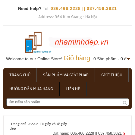
Need help?
Tel:
036.466.2228 || 037.458.3821
Address: 364 Kim Giang - Hà Nội
Giỏ hàng:
Welcome to our Online Store!
0 Sản phẩm - 0 đ
TRANG CHỦ
SẢN PHẨM VÀ GIẢI PHÁP
GIỚI THIỆU
HƯỚNG DẪN MUA HÀNG
LIÊN HỆ
>>>>
Trang chủ
Tủ giầy và kệ giầy
dép
Đặt hàng: 036.466.2228 || 037.458.3821