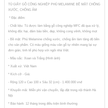
TỦ GIẦY GỖ CÔNG NGHIỆP PHỦ MELAMINE BỀ MẶT CHỐNG
XƯỚC, CHỐNG ẨM
* Đặc điểm:
- Chất liệu: Tủ được làm bằng gỗ công nghiệp MFC đã qua xử lý,
không độc hại, đảm bảo bền, đẹp, không cong vênh, không mọt
- Bề mặt: Phủ Melamine chống xước, chống ẩm làm tăng độ bền
cho sản phẩm. Có màu giống màu vân gỗ tự nhiên mang lại sự
đơn giản, tinh tế phù hợp với ngôi nhà Việt.
- Mầu sắc: Xoan và Trắng (Hình ảnh)
* Xuất xứ: Việt Nam
* Kích cỡ - Giá:
- Rộng 120 x Cao 100 x Sâu 32 (cm) - 1.400.000 vnđ
* Khuyến mãi: Miễn phí vận chuyển, lắp đặt trong nội thành Hà
Nội
* Bảo hành: 12 tháng trong điều kiện bình thường