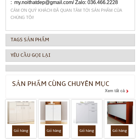
: my.noithatdep@gmail.com/ Zalo: 036.466.2228
CẢM ƠN QUÝ KHÁCH ĐÃ QUAN TÂM TỚI SẢN PHẨM CỦA
CHÚNG TÔI!
TAGS SẢN PHẨM
YÊU CẦU GỌI LẠI
SẢN PHẨM CÙNG CHUYÊN MỤC
Xem tất cả
Giỏ hàng
Giỏ hàng
Giỏ hàng
Giỏ hàng