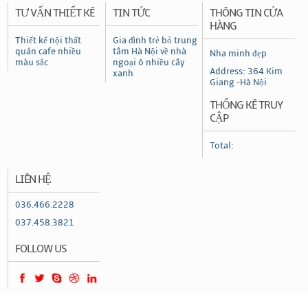
TƯ VẤN THIẾT KÊ
TIN TỨC
THÔNG TIN CỬA
HÀNG
Thiết kế nội thất
Gia đình trẻ bỏ trung
quán cafe nhiều
tâm Hà Nội về nhà
Nha minh đẹp
màu sắc
ngoại ô nhiều cây
Address: 364 Kim
xanh
Giang -Hà Nội
THỐNG KÊ TRUY
CẬP
Total:
LIÊN HỆ
036.466.2228
037.458.3821
FOLLOW US