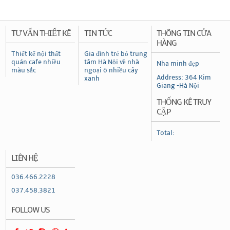
TƯ VẤN THIẾT KÊ
TIN TỨC
THÔNG TIN CỬA
HÀNG
Thiết kế nội thất
Gia đình trẻ bỏ trung
quán cafe nhiều
tâm Hà Nội về nhà
Nha minh đẹp
màu sắc
ngoại ô nhiều cây
Address: 364 Kim
xanh
Giang -Hà Nội
THỐNG KÊ TRUY
CẬP
Total:
LIÊN HỆ
036.466.2228
037.458.3821
FOLLOW US