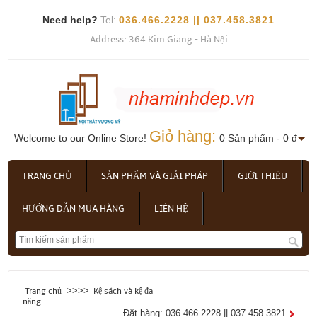
Need help?
Tel:
036.466.2228 || 037.458.3821
Address: 364 Kim Giang - Hà Nội
Giỏ hàng:
Welcome to our Online Store!
0 Sản phẩm - 0 đ
TRANG CHỦ
SẢN PHẨM VÀ GIẢI PHÁP
GIỚI THIỆU
HƯỚNG DẪN MUA HÀNG
LIÊN HỆ
>>>>
Trang chủ
Kệ sách và kệ đa
năng
Đặt hàng: 036.466.2228 || 037.458.3821