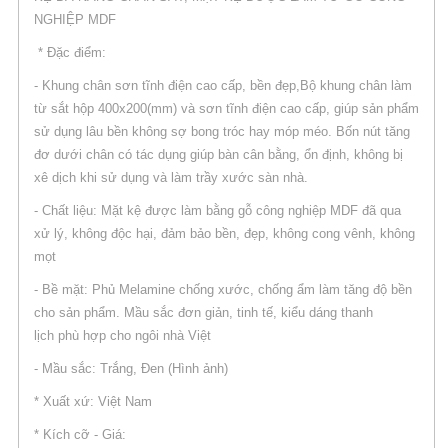
NGHIỆP MDF
* Đặc điểm:
- Khung chân sơn tĩnh điện cao cấp, bền đẹp,Bộ khung chân làm
từ sắt hộp 400x200(mm) và sơn tĩnh điện cao cấp, giúp sản phẩm
sử dụng lâu bền không sợ bong tróc hay móp méo. Bốn nút tăng
đơ dưới chân có tác dụng giúp bàn cân bằng, ổn định, không bị
xê dịch khi sử dụng và làm trầy xước sàn nhà.
- Chất liệu: Mặt kệ được làm bằng gỗ công nghiệp MDF đã qua
xử lý, không độc hại, đảm bảo bền, đẹp, không cong vênh, không
mọt
- Bề mặt: Phủ Melamine chống xước, chống ẩm làm tăng độ bền
cho sản phẩm. Mầu sắc đơn giản, tinh tế, kiểu dáng thanh
lịch phù hợp cho ngôi nhà Việt
- Mầu sắc: Trắng, Đen (Hình ảnh)
* Xuất xứ: Việt Nam
* Kích cỡ - Giá: