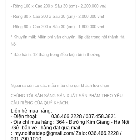
- Rộng 100 x Cao 200 x Sâu 30 (cm) - 2.200.000 vnđ
- Rộng 80 x Cao 200 x Sâu 30 (cm) - 2.000.000 vnđ
- Rộng 60 x Cao 200 x Sâu 30 (cm) - 1.800.000 vnđ
* Khuyến mãi: Miễn phí vận chuyển, lắp đặt trong nội thành Hà
Nội
* Bảo hành: 12 tháng trong điều kiện bình thường
Ngoài ra còn có các mẫu mầu cho quí khách lựa chọn
CHÚNG TÔI SẴN SÀNG SẢN XUẤT SẢN PHẨM THEO YÊU
CẦU RIÊNG CỦA QUÝ KHÁCH.
Liên hệ mua hàng:
- Điện thoại: 036.466.2228 / 037.458.3821
- Địa chỉ mua hàng: 364 - Đường Kim Giang - Hà Nội
-Gửi bản vẽ , hàng đặt qua mail
: my.noithatdep@gmail.com/ Zalo: 036.466.2228 /
091.790.1010