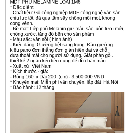
MDF PHỦ MELAMINE LOẠI 1M6
* Đặc điểm:
- Chất liệu: Gỗ công nghiệp MDF công nghệ ván sàn
chịu lực tốt, đã qua tẩm sấy chống mối mọt, không
cong vênh.
- Bề mặt: Lớp phủ Melanin giữ màu sắc luôn tươi mới,
chống xước, tăng độ bền cho sản phẩm
- Màu sắc: vân sồi ( hình ảnh)
- Kiểu dáng: Giường bệt sang trọng. Đầu giường
kiểu pano đơn thẳng đơn giản hiện đại và chỗ
dựa thoải mái cho người sử dụng. Giát phản gỗ .
thiết kế 2 ngăn kéo tiện dụng để đồ chăn màn.
- Xuất xứ: Việt Nam
* Kích thước - giá:
- Rộng 160 x Dài 200 (cm) - 3.500.000 VND
* Khuyến mại: Miễn phí vận chuyển, lắp đặt Hà Nội
* Bảo hành: 12 tháng