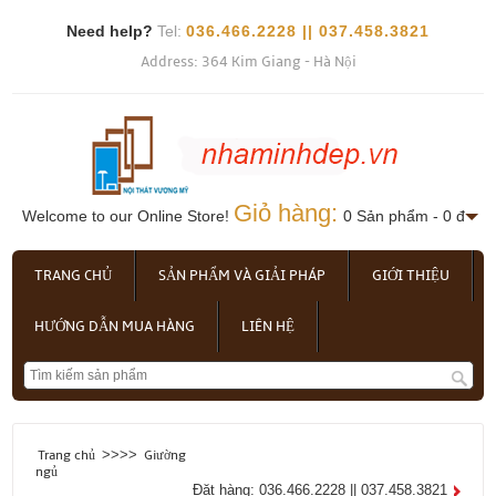
Need help?
Tel:
036.466.2228 || 037.458.3821
Address: 364 Kim Giang - Hà Nội
Giỏ hàng:
Welcome to our Online Store!
0 Sản phẩm - 0 đ
TRANG CHỦ
SẢN PHẨM VÀ GIẢI PHÁP
GIỚI THIỆU
HƯỚNG DẪN MUA HÀNG
LIÊN HỆ
>>>>
Trang chủ
Giường
ngủ
Đặt hàng: 036.466.2228 || 037.458.3821