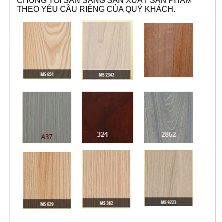
CHÚNG TÔI SẴN SÀNG SẢN XUẤT SẢN PHẨM
THEO YÊU CẦU RIÊNG CỦA QUÝ KHÁCH.